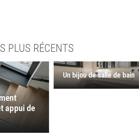
S PLUS RÉCENTS
Un bijou de salle de bain
ement
et appui de