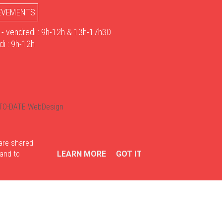
ÈVEMENTS
 - vendredi : 9h-12h & 13h-17h30
i : 9h-12h
TO-DATE WebDesign
 are shared
 and to
LEARN MORE
GOT IT