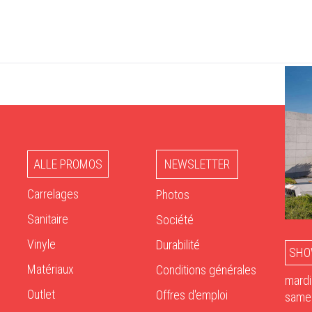
ALLE PROMOS
NEWSLETTER
Carrelages
Photos
Sanitaire
Société
Vinyle
Durabilité
SHO
Matériaux
Conditions générales
mardi
Outlet
Offres d'emploi
samed